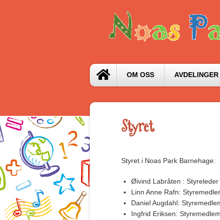
OM OSS
AVDELINGER
Styret
Styret i Noas Park Barnehage:
Øivind Labråten : Styreleder
Linn Anne Rafn: Styremedle
Daniel Augdahl: Styremedle
Ingfrid Eriksen: Styremedle