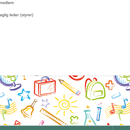
remedlem
glig leder (styrer)