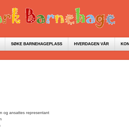
SØKE BARNEHAGEPLASS
HVERDAGEN VÅR
KO
m og ansattes representant
m
m