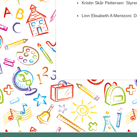
Kristin Skår Pettersen: Sty
Linn Elisabeth A Mentzoni: Da